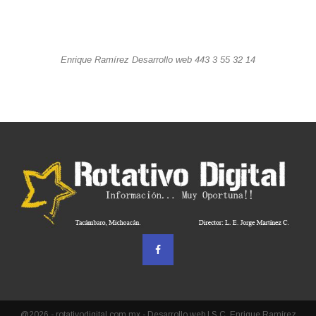
Enrique Ramírez Desarrollo web 443 3 55 32 14
@2026 - rotativodigital.com.mx - Desarrollo web I.S.C. Enrique Ramírez