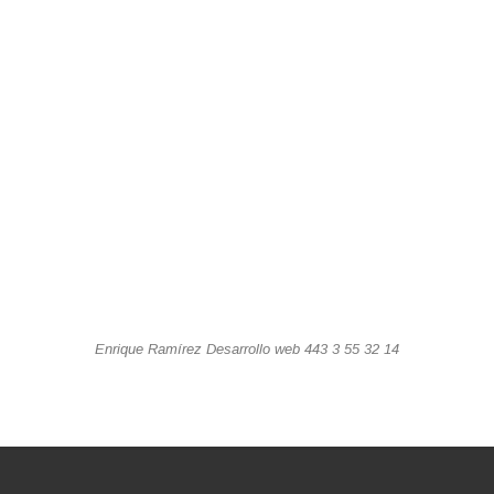
Enrique Ramírez Desarrollo web 443 3 55 32 14