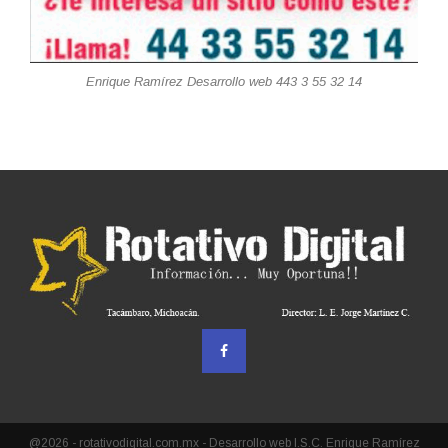
Enrique Ramírez Desarrollo web 443 3 55 32 14
@2026 - rotativodigital.com.mx - Desarrollo web I.S.C. Enrique Ramírez