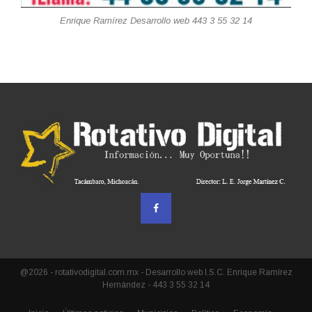
Enrique Ramírez Desarrollo web 443 3 55 32 14
@2026 - rotativodigital.com.mx - Desarrollo web I.S.C. Enrique Ramírez
Hernández - 443 3 55 32 14