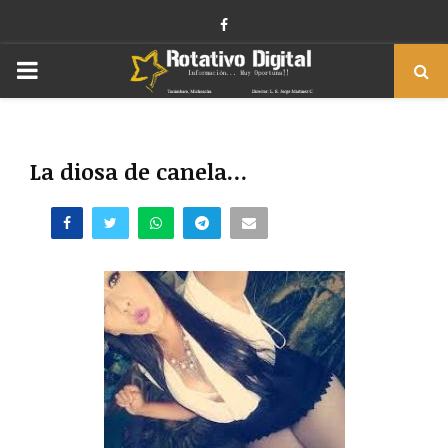
Facebook
PRIMARY
MENU
La diosa de canela…