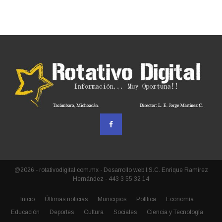
@2026 - rotativodigital.com.mx - Desarrollo web I.S.C. Enrique Ramírez
Hernández - 443 3 55 32 14
Inicio
Últimas noticias
Municipios
Política
Economía
Educación
Deportes
Cultura
Sociales
Ciencia y Tecnología