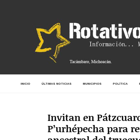
INICIO
ÚLTIMAS NOTICIAS
MUNICIPIOS
POLÍTICA
Invitan en Pátzcuaro
P’urhépecha para ref
ancestral del truequ