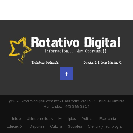
@2026 - rotativodigital.com.mx - Desarrollo web I.S.C. Enrique Ramírez
Hernández - 443 3 55 32 14
Inicio
Últimas noticias
Municipios
Política
Economía
Educación
Deportes
Cultura
Sociales
Ciencia y Tecnología