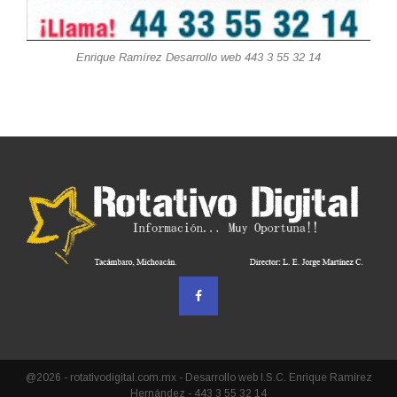
Enrique Ramírez Desarrollo web 443 3 55 32 14
@2026 - rotativodigital.com.mx - Desarrollo web I.S.C. Enrique Ramírez
Hernández - 443 3 55 32 14