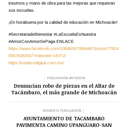
insumos y mano de obra para las mejoras que requieran
sus escuelas.
¡En horabuena por la calidad de educación en Michoacán!
#SecretariadeBienestar #LaEscuelaEsNuestra
#AmorConAmorSePaga ENLACE
https://www.facebook.com/100063870994407/posts/77834
0587638301/?mibextid=xfxF2i
https://rotativodigital.com.mx/
PUBLICACIÓN ANTERIOR
Denuncian robo de piezas en el Altar de
Tacámbaro, el más grande de Michoacán
SIGUIENTE PUBLICACIÓN
AYUNTAMIENTO DE TACAMBARO
PAVIMENTA CAMINO UPANGUARO-SAN