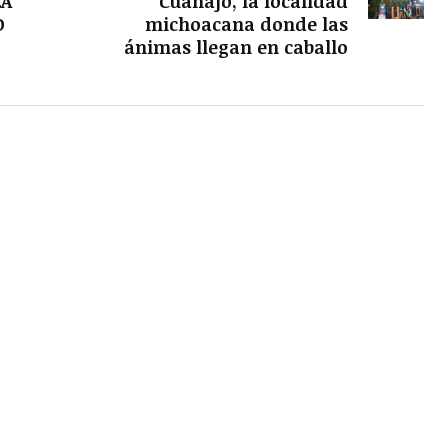
LA
Cuanajo, la localidad
D
michoacana donde las
ánimas llegan en caballo