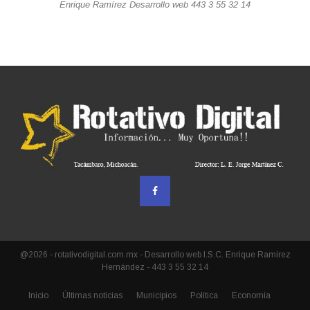
Enrique Ramírez Desarrollo web 443 3 55 32 14
@2026 - rotativodigital.com.mx - Desarrollo web I.S.C. Enrique Ramírez
Hernández - 443 3 55 32 14
Inicio
Últimas noticias
Municipios
Política
Economía