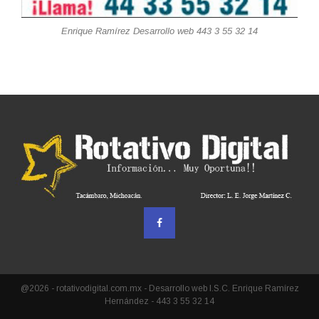
Enrique Ramírez Desarrollo web 443 3 55 32 14
@2026 - rotativodigital.com.mx - Desarrollo web I.S.C. Enrique Ramírez
Hernández - 443 3 55 32 14