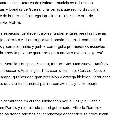
antes e instructores de distintos municipios del estado
tas y Bandas de Guerra, una jornada que reunió disciplina,
 de la formación integral que impulsa la Secretaría de
iela Molina.
s espacios fortalecen valores fundamentales para las nuevas
abajo colectivo y el amor por Michoacán. “Formar comunidad
 y caminar juntas y juntos con orgullo por nuestras escuelas;
mbramos la paz que queremos para nuestro estado”, expresó.
 de Morelia, Uruapan, Zacapu, Irimbo, San Juan Nuevo, Antúnez,
Zinapécuaro, Apatzingán, Pátzcuaro, Turicato, Cuitzeo, Nuevo
mpo, quienes con gran precisión y entrega hicieron vibrar cada
es una vía fundamental para la convivencia y la expresión
iva enmarcada en el Plan Michoacán por la Paz y la Justicia,
aum Pardo, y respaldado por el gobernador Alfredo Ramírez
pacios donde además del aprendizaje académico se promuevan