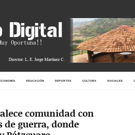
ECONOMÍA
EDUCACIÓN
DEPORTES
CULTURA
SOCIALES
talece comunidad con
 de guerra, donde
 y Pátzcuaro