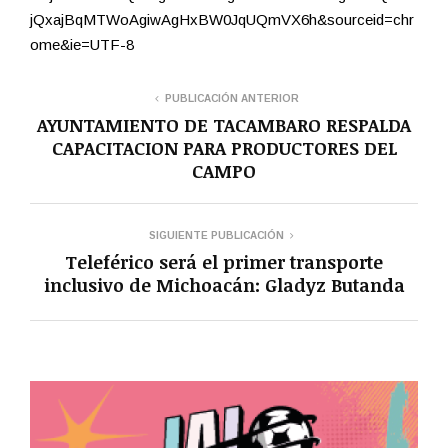
jQxajBqMTWoAgiwAgHxBW0JqUQmVX6h&sourceid=chr
ome&ie=UTF-8
PUBLICACIÓN ANTERIOR
AYUNTAMIENTO DE TACAMBARO RESPALDA
CAPACITACION PARA PRODUCTORES DEL
CAMPO
SIGUIENTE PUBLICACIÓN
Teleférico será el primer transporte
inclusivo de Michoacán: Gladyz Butanda