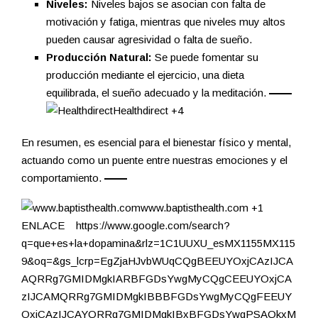
Niveles:
Niveles bajos se asocian con falta de
motivación y fatiga, mientras que niveles muy altos
pueden causar agresividad o falta de sueño.
Producción Natural:
Se puede fomentar su
producción mediante el ejercicio, una dieta
equilibrada, el sueño adecuado y la meditación.
Healthdirect
+4
En resumen, es esencial para el bienestar físico y mental,
actuando como un puente entre nuestras emociones y el
comportamiento.
www.baptisthealth.com
+1
ENLACE https://www.google.com/search?
q=que+es+la+dopamina&rlz=1C1UUXU_esMX1155MX115
9&oq=&gs_lcrp=EgZjaHJvbWUqCQgBEEUYOxjCAzIJCA
AQRRg7GMIDMgkIARBFGDsYwgMyCQgCEEUYOxjCA
zIJCAMQRRg7GMIDMgkIBBBFGDsYwgMyCQgFEEUY
OxjCAzIJCAYQRRg7GMIDMgkIBxBFGDsYwgPSAQkxM