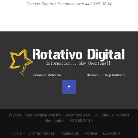
Enrique Ramírez Desarrollo web 443 3 55 32 14
@2026 - rotativodigital.com.mx - Desarrollo web I.S.C. Enrique Ramírez
Hernández - 443 3 55 32 14
Inicio
Últimas noticias
Municipios
Política
Economía