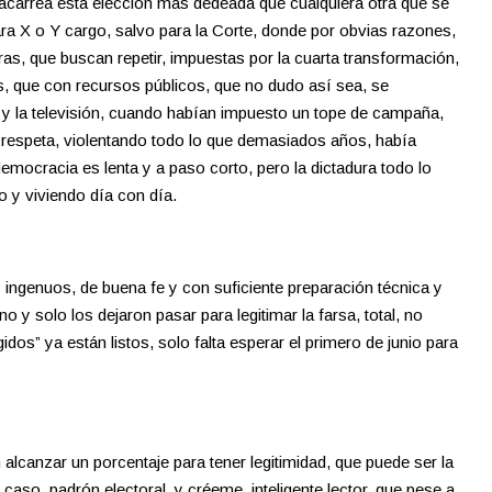
acarrea esta elección más dedeada que cualquiera otra que se
ra X o Y cargo, salvo para la Corte, donde por obvias razones,
ras, que buscan repetir, impuestas por la cuarta transformación,
s, que con recursos públicos, que no dudo así sea, se
o y la televisión, cuando habían impuesto un tope de campaña,
o respeta, violentando todo lo que demasiados años, había
 democracia es lenta y a paso corto, pero la dictadura todo lo
 y viviendo día con día.
ingenuos, de buena fe y con suficiente preparación técnica y
 y solo los dejaron pasar para legitimar la farsa, total, no
gidos” ya están listos, solo falta esperar el primero de junio para
 alcanzar un porcentaje para tener legitimidad, que puede ser la
 caso, padrón electoral, y créeme, inteligente lector, que pese a