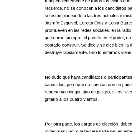
Independientemente de todos los vicios que 
recuerde, no se conocen a los candidatos pa
se están placeando a las tres actuales minist
Jazmín Esquivel, Loretta Ortiz y Lenia Batre
promueven en las redes sociales, en la radi
que como siempre, el partido en el poder, n
costado construir. Se dice y se dice bien, la
destruye rápidamente. Eso lo estamos viendo
No dudo que haya candidatos o participantes 
capacidad, pero que no cuentan con un padrino
representan ningún tipo de peligro, si los “ele
gritarlo a los cuatro vientos.
Por otra parte, los cargos de elección, deben
mitad más uno, o la tercera parte del, en este