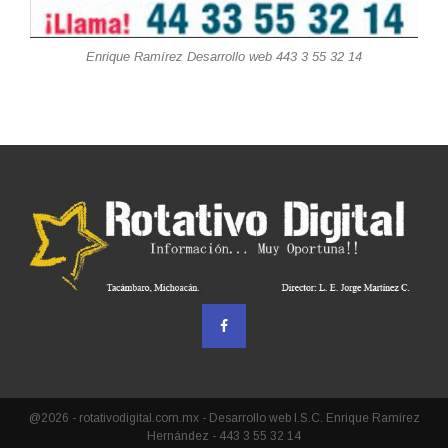
Enrique Ramírez Desarrollo web 443 3 55 32 14
@2026 - rotativodigital.com.mx - Desarrollo web I.S.C. Enrique Ramírez
Hernández - 443 3 55 32 14