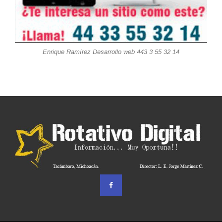
Enrique Ramírez Desarrollo web 443 3 55 32 14