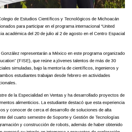
Colegio de Estudios Científicos y Tecnológicos de Michoacán
ionados para participar en el programa internacional “United
ia académica del 20 de julio al 2 de agosto en el Centro Espacial
o González representarán a México en este programa organizado
ducation” (FISE), que reúne a jóvenes talentos de más de 30
iales simuladas, bajo la mentoría de científicos, ingenieros y
ambos estudiantes trabajan desde febrero en actividades
cionales.
tre de la Especialidad en Ventas y ha desarrollado proyectos de
ementos alimenticios. La estudiante destacó que esta experiencia
cos y conocer de cerca el desarrollo de soluciones de alta
iante del cuarto semestre de Soporte y Gestión de Tecnologías
ogramación y construcción de robots, además de haber obtenido
n expresó su interés en integrarse a proyectos de exploración