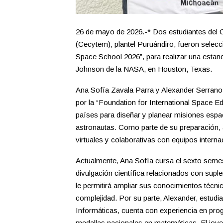
26 de mayo de 2026.-* Dos estudiantes del 
(Cecytem), plantel Puruándiro, fueron selecc
Space School 2026”, para realizar una estanc
Johnson de la NASA, en Houston, Texas.
Ana Sofía Zavala Parra y Alexander Serran
por la “Foundation for International Space E
países para diseñar y planear misiones espac
astronautas. Como parte de su preparación, 
virtuales y colaborativas con equipos interna
Actualmente, Ana Sofía cursa el sexto semes
divulgación científica relacionados con supl
le permitirá ampliar sus conocimientos técni
complejidad. Por su parte, Alexander, estud
Informáticas, cuenta con experiencia en pr
medallas nacionales en matemáticas. El jove