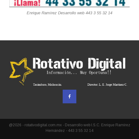
Enrique Ramírez Desarrollo web 443 3 55 32 14
@2026 - rotativodigital.com.mx - Desarrollo web I.S.C. Enrique Ramírez
Hernández - 443 3 55 32 14