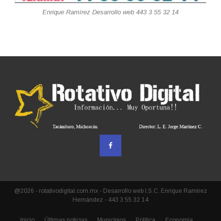
Enrique Ramírez Desarrollo web 443 3 55 32 14
@2026 - rotativodigital.com.mx - Desarrollo web I.S.C. Enrique Ramírez
Hernández - 443 3 55 32 14
Inicio
Últimas noticias
Municipios
Política
Economía