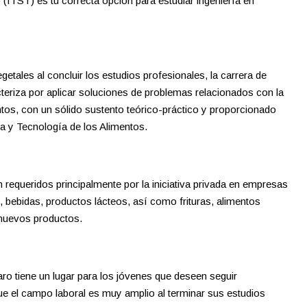
(ITST) es tu correcta opción para estudiar ingeniería en
etales al concluir los estudios profesionales, la carrera de
cteriza por aplicar soluciones de problemas relacionados con la
tos, con un sólido sustento teórico-práctico y proporcionado
ia y Tecnología de los Alimentos.
 requeridos principalmente por la iniciativa privada en empresas
s, bebidas, productos lácteos, así como frituras, alimentos
 nuevos productos.
ro tiene un lugar para los jóvenes que deseen seguir
ue el campo laboral es muy amplio al terminar sus estudios