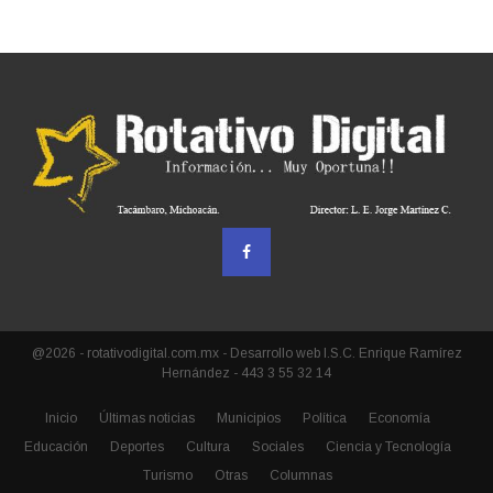
@2026 - rotativodigital.com.mx - Desarrollo web I.S.C. Enrique Ramírez
Hernández - 443 3 55 32 14
Inicio
Últimas noticias
Municipios
Política
Economía
Educación
Deportes
Cultura
Sociales
Ciencia y Tecnología
Turismo
Otras
Columnas