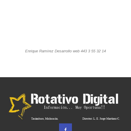
Enrique Ramírez Desarrollo web 443 3 55 32 14