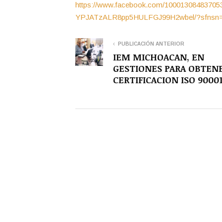
https://www.facebook.com/100013084837
YPJATzALR8pp5HULFGJ99H2wbel/?sfnsn
PUBLICACIÓN ANTERIOR
IEM MICHOACAN, EN
GESTIONES PARA OBTEN
CERTIFICACION ISO 90001