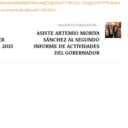
053/posts/pfbid0jEhNAzwqEDjpJBsFC9PZeL1SvgKJsR7Pfv4nBo
=scwspmo&mibextid=VhDh1V
SIGUIENTE PUBLICACIÓN
ASISTE ARTEMIO MORIYA
ER
SÁNCHEZ AL SEGUNDO
 2015
INFORME DE ACTIVIDADES
DEL GOBERNADOR