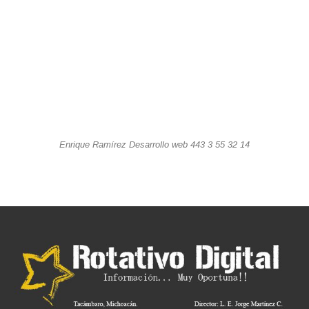
Enrique Ramírez Desarrollo web 443 3 55 32 14