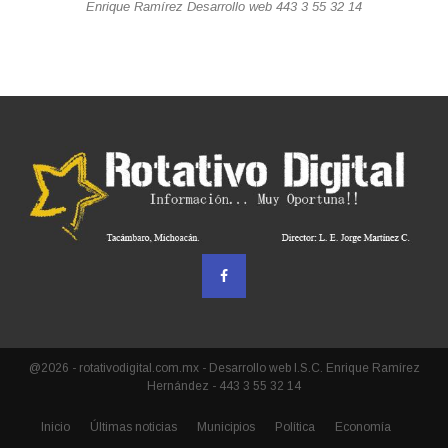
Enrique Ramírez Desarrollo web 443 3 55 32 14
@2026 - rotativodigital.com.mx - Desarrollo web I.S.C. Enrique Ramírez
Hernández - 443 3 55 32 14
Inicio
Últimas noticias
Municipios
Política
Economía