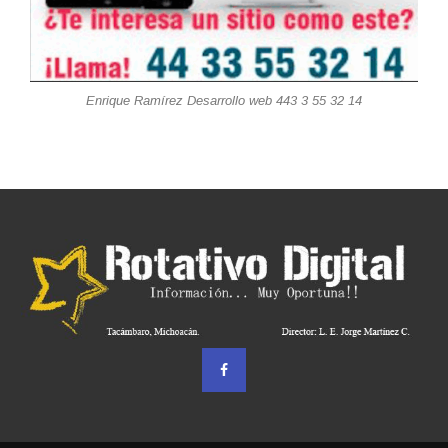
Enrique Ramírez Desarrollo web 443 3 55 32 14