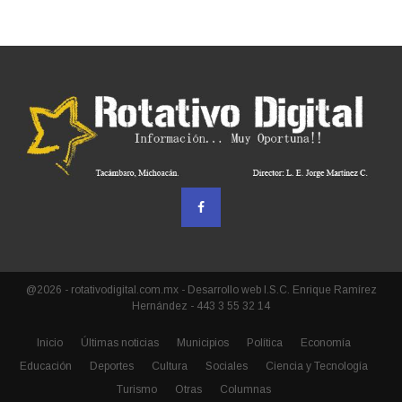
@2026 - rotativodigital.com.mx - Desarrollo web I.S.C. Enrique Ramírez
Hernández - 443 3 55 32 14
Inicio
Últimas noticias
Municipios
Política
Economía
Educación
Deportes
Cultura
Sociales
Ciencia y Tecnología
Turismo
Otras
Columnas