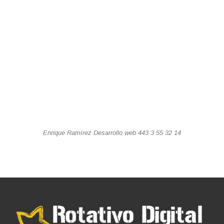
Enrique Ramírez Desarrollo web 443 3 55 32 14