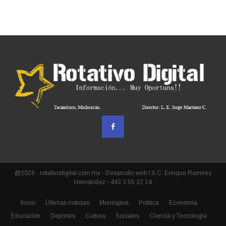
@2026 - rotativodigital.com.mx - Desarrollo web I.S.C. Enrique Ramírez
Hernández - 443 3 55 32 14
Inicio
Últimas noticias
Municipios
Política
Economía
Educación
Deportes
Cultura
Sociales
Ciencia y Tecnología