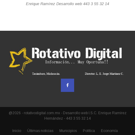
Enrique Ramírez Desarrollo web 443 3 55 32 14
@2026 - rotativodigital.com.mx - Desarrollo web I.S.C. Enrique Ramírez
Hernández - 443 3 55 32 14
Inicio
Últimas noticias
Municipios
Política
Economía