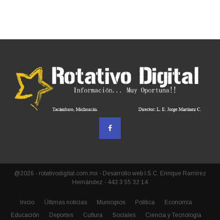
@2026 - rotativodigital.com.mx - Desarrollo web I.S.C. Enrique Ramírez
Hernández - 443 3 55 32 14
Inicio
Últimas noticias
Municipios
Política
Economía
Educación
Deportes
Cultura
Sociales
Ciencia y Tecnología