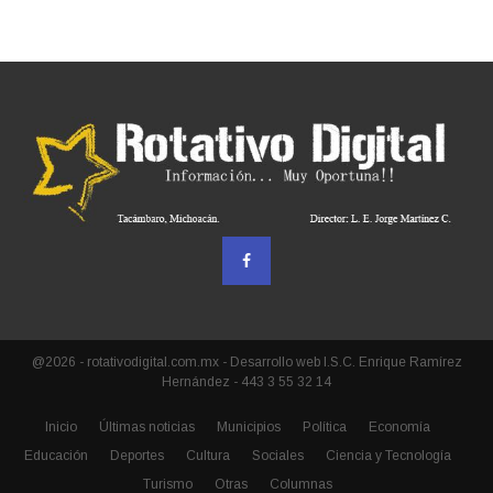
@2026 - rotativodigital.com.mx - Desarrollo web I.S.C. Enrique Ramírez
Hernández - 443 3 55 32 14
Inicio
Últimas noticias
Municipios
Política
Economía
Educación
Deportes
Cultura
Sociales
Ciencia y Tecnología
Turismo
Otras
Columnas