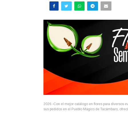
2026.-Con el mejor catálogo en flores para diversos e
sus pedidos en el Pueblo Mágico de Tacámbaro, ofreci