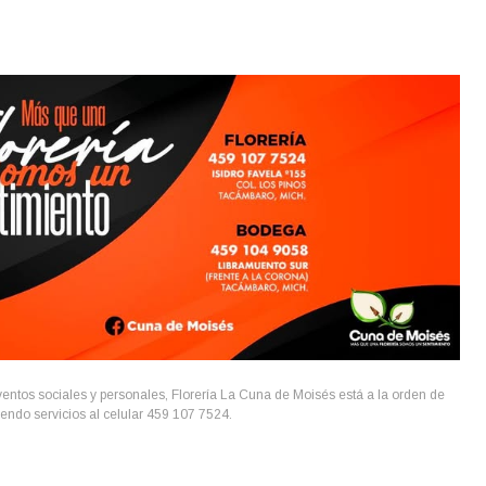
ventos sociales y personales, Florería La Cuna de Moisés está a la orden de
endo servicios al celular 459 107 7524.