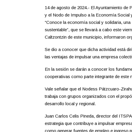
14 de agosto de 2024.- El Ayuntamiento de Pá
y el Nodo de Impulso a la Economía Social y
“Conoce la economía social y solidaria, una e
sustentable”, que se llevará a cabo este vier
Caltzontzin de este municipio, informaron or
Se dio a conocer que dicha actividad está d
las ventajas de impulsar una empresa colecti
En la sesión se darán a conocer los fundam
cooperativas como parte integrante de est
Vale señalar que el Nodess Pátzcuaro-Zirahu
trabaja con grupos organizados con el propós
desarrollo local y regional.
Juan Carlos Celis Pineda, director del ITSP
estrategia que contribuye a impulsar empres
como generar fuentes de empleo e ingreso po