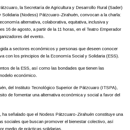
tzcuaro, la Secretaría de Agricultura y Desarrollo Rural (Sader)
 Solidaria (Nodess) Pátzcuaro-Zirahuén, convocan a la charla:
conomía alternativa, colaborativa, equitativa, inclusiva y
nes 16 de agosto, a partir de la 11 horas, en el Teatro Emperador
ganizadores del evento.
irigida a sectores económicos y personas que deseen conocer
va con los principios de la Economía Social y Solidaria (ESS).
entos de la ESS, así como las bondades que tienen las
e modelo económico.
én, del Instituto Tecnológico Superior de Pátzcuaro (ITSPA),
ito de fomentar una alternativa económica y social a favor del
A, ha señalado que el Nodess Pátzcuaro-Zirahuén constituye una
as sociales que buscan promover el bienestar colectivo, así
r medio de prácticas solidarias.