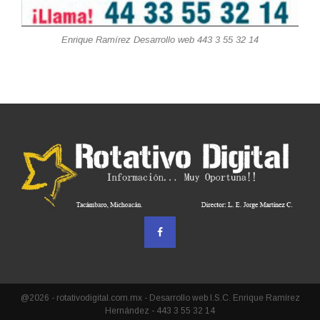
Enrique Ramírez Desarrollo web 443 3 55 32 14
@2026 - rotativodigital.com.mx - Desarrollo web I.S.C. Enrique Ramírez
Hernández - 443 3 55 32 14