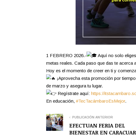
1 FEBRERO 2026.-
Aquí no solo eliges
metas reales. Cada paso que das te acerca a 
Hoy es el momento de creer en ti y comenzar a
¡Aprovecha esta promoción por tiempo l
de marzo y asegura tu lugar.
Regístrate aquí:
https://itstacambaro.sc
En educación,
#TecTacámbaroEsMejor
.
PUBLICACIÓN ANTERIOR
EFECTUAN FERIA DEL
BIENESTAR EN CARACUA