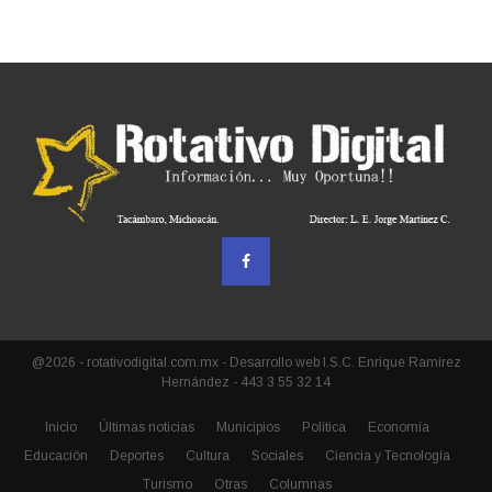
@2026 - rotativodigital.com.mx - Desarrollo web I.S.C. Enrique Ramírez
Hernández - 443 3 55 32 14
Inicio
Últimas noticias
Municipios
Política
Economía
Educación
Deportes
Cultura
Sociales
Ciencia y Tecnología
Turismo
Otras
Columnas