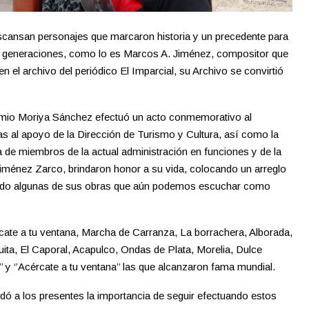
cansan personajes que marcaron historia y un precedente para
as generaciones, como lo es Marcos A. Jiménez, compositor que
n el archivo del periódico El Imparcial, su Archivo se convirtió
temio Moriya Sánchez efectuó un acto conmemorativo al
ias al apoyo de la Dirección de Turismo y Cultura, así como la
de miembros de la actual administración en funciones y de la
Jiménez Zarco, brindaron honor a su vida, colocando un arreglo
ando algunas de sus obras que aún podemos escuchar como
rcate a tu ventana, Marcha de Carranza, La borrachera, Alborada,
uita, El Caporal, Acapulco, Ondas de Plata, Morelia, Dulce
’’ y ‘’Acércate a tu ventana’’ las que alcanzaron fama mundial.
rdó a los presentes la importancia de seguir efectuando estos