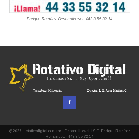
Enrique Ramírez Desarrollo web 443 3 55 32 14
@2026 - rotativodigital.com.mx - Desarrollo web I.S.C. Enrique Ramírez
Hernández - 443 3 55 32 14