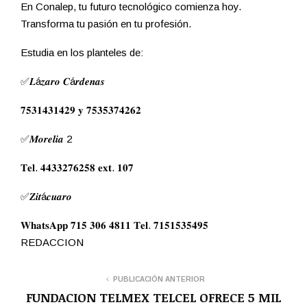
En Conalep, tu futuro tecnológico comienza hoy.
Transforma tu pasión en tu profesión.
Estudia en los planteles de:
✅𝑳á𝒛𝒂𝒓𝒐 𝑪á𝒓𝒅𝒆𝒏𝒂𝒔
𝟕𝟓𝟑𝟏𝟒𝟑𝟏𝟒𝟐𝟗 𝐲 𝟕𝟓𝟑𝟓𝟑𝟕𝟒𝟐𝟔𝟐
✅𝑴𝒐𝒓𝒆𝒍𝒊𝒂 2
𝐓𝐞𝐥. 𝟒𝟒𝟑𝟑𝟐𝟕𝟔𝟐𝟓𝟖 𝐞𝐱𝐭. 𝟏𝟎𝟕
✅𝒁𝒊𝒕á𝒄𝒖𝒂𝒓𝒐
𝐖𝐡𝐚𝐭𝐬𝐀𝐩𝐩 𝟕𝟏𝟓 𝟑𝟎𝟔 𝟒𝟖𝟏𝟏 𝐓𝐞𝐥. 𝟕𝟏𝟓𝟏𝟓𝟑𝟓𝟒𝟗𝟓
REDACCION
PUBLICACIÓN ANTERIOR
FUNDACION TELMEX TELCEL OFRECE 5 MIL