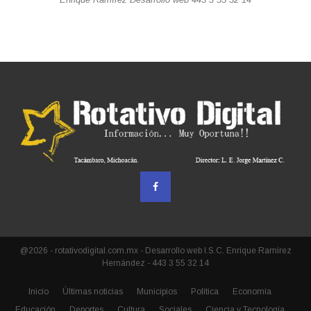
@2026 - rotativodigital.com.mx - Desarrollo web I.S.C. Enrique Ramírez
Hernández - 443 3 55 32 14
Inicio
Últimas noticias
Municipios
Política
Economía
Educación
Deportes
Cultura
Sociales
Ciencia y Tecnología