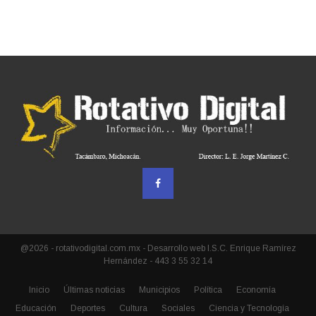
@2026 - rotativodigital.com.mx - Desarrollo web I.S.C. Enrique Ramírez
Hernández - 443 3 55 32 14
Inicio
Últimas noticias
Municipios
Política
Economía
Educación
Deportes
Cultura
Sociales
Ciencia y Tecnología