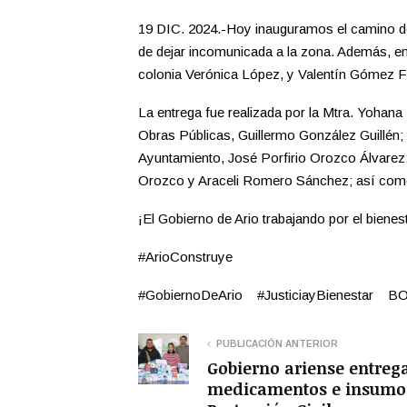
19 DIC. 2024.-Hoy inauguramos el camino d
de dejar incomunicada a la zona. Además, en
colonia Verónica López, y Valentín Gómez F
La entrega fue realizada por la Mtra. Yohana
Obras Públicas, Guillermo González Guillén; D
Ayuntamiento, José Porfirio Orozco Álvarez;
Orozco y Araceli Romero Sánchez; así como B
¡El Gobierno de Ario trabajando por el bienes
#ArioConstruye
#GobiernoDeArio #JusticiayBienestar 
PUBLICACIÓN ANTERIOR
Gobierno ariense entreg
medicamentos e insumo