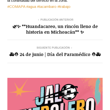
la continuidad del servicio en la zona.
#COMAPA
#agua
#tacambaro
#trabajo
PUBLICACIÓN ANTERIOR
🌿✨ **Huandacareo, un rincón lleno de
historia en Michoacán** ✨
SIGUIENTE PUBLICACIÓN
🚑⛑️ 24 de junio | Día del Paramédico ⛑️🚑