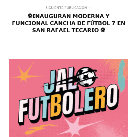
SIGUIENTE PUBLICACIÓN
⚽️𝗜𝗡𝗔𝗨𝗚𝗨𝗥𝗔𝗡 𝗠𝗢𝗗𝗘𝗥𝗡𝗔 𝗬
𝗙𝗨𝗡𝗖𝗜𝗢𝗡𝗔𝗟 𝗖𝗔𝗡𝗖𝗛𝗔 𝗗𝗘 𝗙Ú𝗧𝗕𝗢𝗟 𝟳 𝗘𝗡
𝗦𝗔𝗡 𝗥𝗔𝗙𝗔𝗘𝗟 𝗧𝗘𝗖𝗔𝗥𝗜𝗢 ⚽️