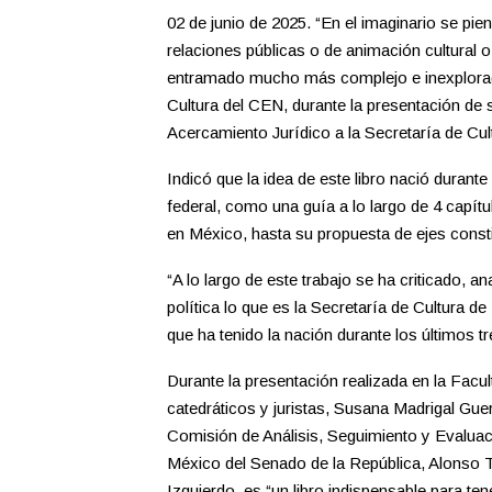
02 de junio de 2025. “En el imaginario se pie
relaciones públicas o de animación cultural o
entramado mucho más complejo e inexplorad
Cultura del CEN, durante la presentación de s
Acercamiento Jurídico a la Secretaría de Cul
Indicó que la idea de este libro nació durant
federal, como una guía a lo largo de 4 capítul
en México, hasta su propuesta de ejes consti
“A lo largo de este trabajo se ha criticado, a
política lo que es la Secretaría de Cultura de
que ha tenido la nación durante los últimos t
Durante la presentación realizada en la Fac
catedráticos y juristas, Susana Madrigal Gue
Comisión de Análisis, Seguimiento y Evaluación
México del Senado de la República, Alonso 
Izquierdo, es “un libro indispensable para te