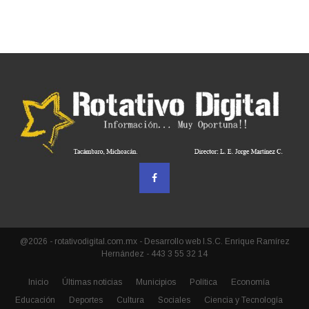
@2026 - rotativodigital.com.mx - Desarrollo web I.S.C. Enrique Ramírez
Hernández - 443 3 55 32 14
Inicio
Últimas noticias
Municipios
Política
Economía
Educación
Deportes
Cultura
Sociales
Ciencia y Tecnología