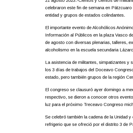
21 agosto 2023.-Cientos y cientos de milita
celebraron este fin de semana en Pátzcuaro
entidad y grupos de estados colindantes.
El importante evento de Alcohólicos Anónimo
Información al Públicos en la plaza Vasco 
de agosto con diversas plenarias, talleres,
alcoholismo en la escuela secundaria Lázaro
La asistencia de militantes, simpatizantes y
los 3 días de trabajos del Doceavo Congres
estado, pero también grupos de la región Ce
El congreso se clausuró ayer domingo a medi
respectivo, se dieron a conocer otros event
luz para el próximo Treceavo Congreso mich
Se celebró también la cadena de la Unidad y 
refrigerio que se ofreció por el distrito 3 de 