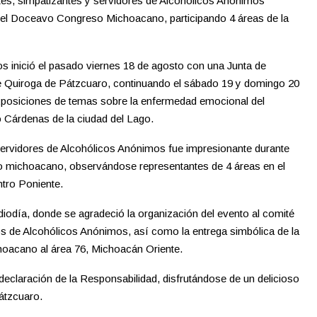
ntes, simpatizantes y servidores de Alcohólicos Anónimos
 el Doceavo Congreso Michoacano, participando 4 áreas de la
s inició el pasado viernes 18 de agosto con una Junta de
de Quiroga de Pátzcuaro, continuando el sábado 19 y domingo 20
 exposiciones de temas sobre la enfermedad emocional del
 Cárdenas de la ciudad del Lago.
 servidores de Alcohólicos Anónimos fue impresionante durante
o michoacano, observándose representantes de 4 áreas en el
ntro Poniente.
odía, donde se agradeció la organización del evento al comité
os de Alcohólicos Anónimos, así como la entrega simbólica de la
oacano al área 76, Michoacán Oriente.
declaración de la Responsabilidad, disfrutándose de un delicioso
Pátzcuaro.